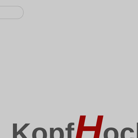
kommen
Über uns
Infos
Links
Kontakt
H
Kopf
oc