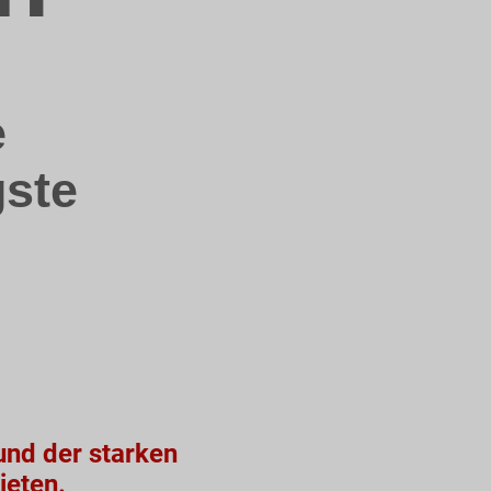
e
ste
rund der starken
bieten.